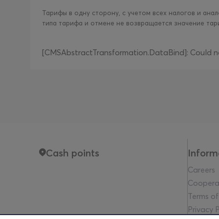
Тарифы в одну сторону, с учетом всех налогов и ан
типа тарифа и отмене не возвращается значение та
[CMSAbstractTransformation.DataBind]: Could not
Cash points
Inform
Careers
Coopera
Terms of
Privacy P