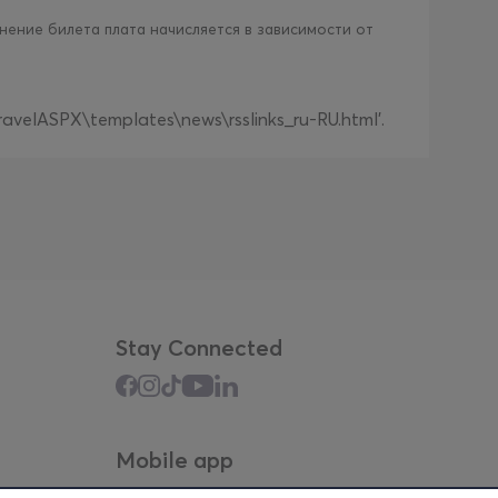
нение билета плата начисляется в зависимости от
ravelASPX\templates\news\rsslinks_ru-RU.html'.
Stay Connected
Mobile app