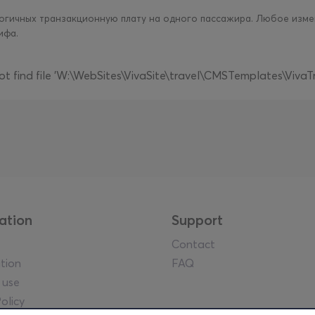
алогичных транзакционную плату на одного пассажира. Любое изме
рифа.
 find file 'W:\WebSites\VivaSite\travel\CMSTemplates\VivaT
ation
Support
Contact
tion
FAQ
 use
olicy