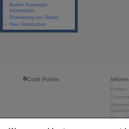
Ändern Passenger
Information
Stornierung von Tickets
View Transaction
Cash Points
Inform
Karriere
Coopera
Allgeme
Geschäf
Privacy P
Rechtlic