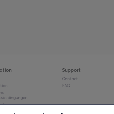
ation
Support
Contact
tion
FAQ
ine
tsbedingungen
olicy
he Hinweise