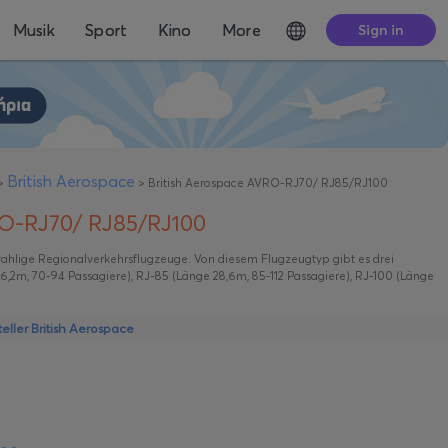
Musik
Sport
Kino
More
Sign in
British Aerospace
>
>
British Aerospace AVRO-RJ70/ RJ85/RJ100
RO-RJ70/ RJ85/RJ100
trahlige Regionalverkehrsflugzeuge. Von diesem Flugzeugtyp gibt es drei
,2m, 70-94 Passagiere), RJ-85 (Länge 28,6m, 85-112 Passagiere), RJ-100 (Länge
ller British Aerospace