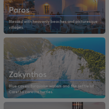
Paros
Blessed with heavenly beaches and picturesque
villages.
Zakynthos
Blue caves, turquoise waters and the settle of
Caretta caretta turtles.