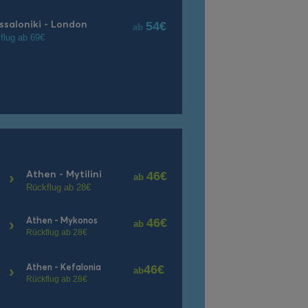
ssaloniki - London
54€
ab
flug ab 69€
Athen - Mytilini
›
46€
ab
Rückflug ab 28€
Athen - Mykonos
›
46€
ab
Rückflug ab 28€
Athen - Kefalonia
›
46€
ab
Rückflug ab 28€