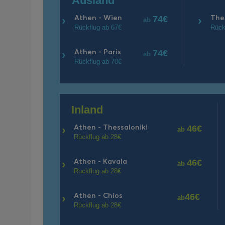
Ausland
Athen - Wien
The
›
74€
›
ab
Rückflug ab 67€
Rück
Athen - Paris
›
74€
ab
Rückflug ab 70€
Inland
Athen - Thessaloniki
›
46€
ab
Rückflug ab 28€
Athen - Kavala
›
46€
ab
Rückflug ab 28€
Athen - Chios
›
46€
ab
Rückflug ab 28€