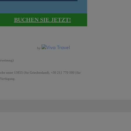
BUCHEN SIE JETZT!
by
erweisung)
oche unter 13855 (für Griechenland), +30 211 770 000 (für
 Verfügung.