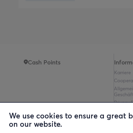
Cash Points
Inform
Karriere
Coopera
Allgeme
Geschäf
Privacy P
Rechtlic
We use cookies to ensure a great 
Communit
on our website.
Financia