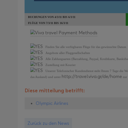
BUCHUNGEN VON 4/3/11 BIS 6/3/11
FLÜGE VON 7/3/11 BIS 16/3/11
Finden Sie alle verfügbaren Flüge für das gewünschte Datum
Angebote aller Fluggesellschaften
Alle Zahlungsarten (Barzahlung, Paypal, Kreditkarte, Banküb
Zustellung mit Kourier
Unserer Telefonischer Kundendienst steht Ihnen 7 Tage die W
http://travel.viva.gr/de/home
das Ausland) und unter
zur
Diese mitteilung betrifft:
Olympic Airlines
Zurück zu den News