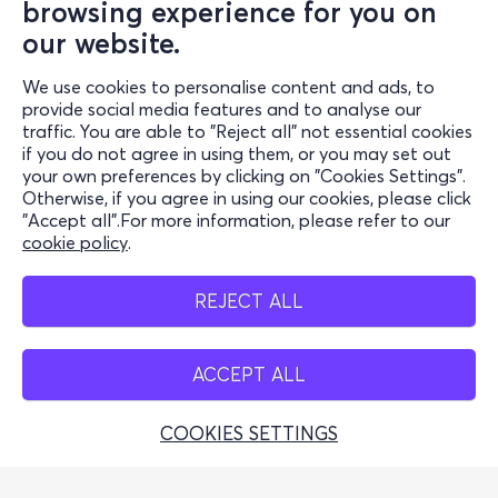
browsing experience for you on
Information
our website.
Support
We use cookies to personalise content and ads, to
Stay Connected
provide social media features and to analyse our
traffic. You are able to "Reject all" not essential cookies
if you do not agree in using them, or you may set out
your own preferences by clicking on "Cookies Settings".
Otherwise, if you agree in using our cookies, please click
Mobile App
"Accept all".For more information, please refer to our
cookie policy
.
REJECT ALL
Cash Points
ACCEPT ALL
COOKIES SETTINGS
Greek Tourism Organisation (Autorisierte Lizenz GTO:
0259Ε60000449100)