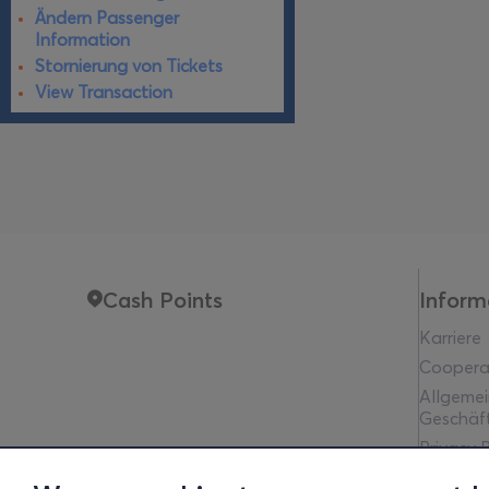
Ändern Passenger
Information
Stornierung von Tickets
View Transaction
Cash Points
Inform
Karriere
Coopera
Allgeme
Geschäf
Privacy P
Rechtlic