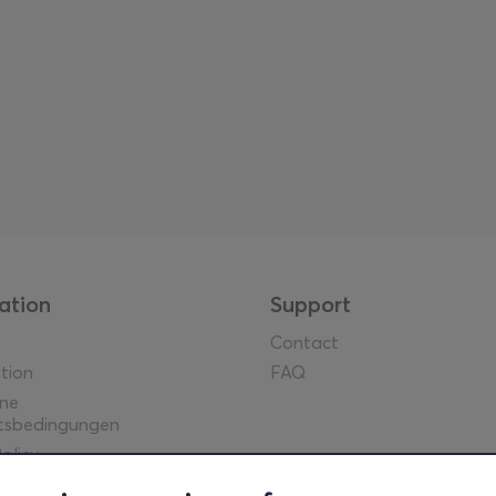
ation
Support
Contact
tion
FAQ
ine
tsbedingungen
olicy
he Hinweise