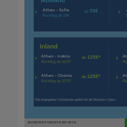
Ausland
Αthen - Sofia
›
70€
›
ab
Rückflug ab 50€
Inland
Αthen
- Iraklio
Α
›
125€*
›
ab
Rückflug ab 107€*
Rü
Αthen
- Chania
Α
›
125€*
›
ab
Rückflug ab 107€*
Rü
*Die angegeben Ticketpreise gelten für die Business Class.
BUCHUNGEN VON 8/7/11 BIS 10/7/11