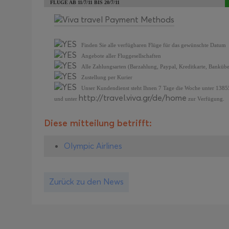
FLÜGE AB 11/7/11 BIS 20/7/11
Finden Sie alle verfügbaren Flüge für das gewünschte Datum
Angebote aller Fluggesellschaften
Alle Zahlungsarten (Barzahlung, Paypal, Kreditkarte, Banküb
Zustellung per Kurier
Unser Kundendienst steht Ihnen 7 Tage die Woche unter 13855
http://travel.viva.gr/de/home
und unter
zur Verfügung.
Diese mitteilung betrifft:
Olympic Airlines
Zurück zu den News