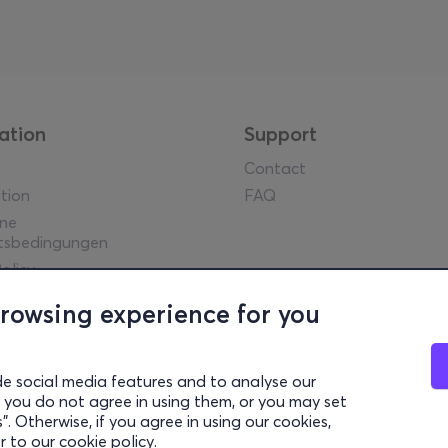
ation
Support
Contact
tion
FAQ
ine
tsbedingungen
olicy
he Hinweise
browsing experience for you
y guidelines
l Data
settings
de social media features and to analyse our
 if you do not agree in using them, or you may set
. Otherwise, if you agree in using our cookies,
ek Tourism Organisation (Autorisierte Lizenz GTO: 0259Ε60000449
er to our
cookie policy
.