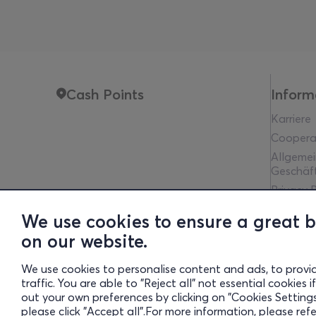
Cash Points
Inform
Karriere
Coopera
Allgeme
Geschäf
Privacy P
Rechtlic
We use cookies to ensure a great 
Communit
on our website.
Financia
Cookies 
We use cookies to personalise content and ads, to provi
traffic. You are able to "Reject all" not essential cookies
out your own preferences by clicking on "Cookies Settings"
Gre
please click "Accept all".For more information, please ref