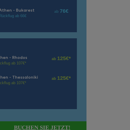
Αthen
- Bukarest
76€
ab
Rückflug ab 66€
then
- Rhodos
125€*
ab
ckflug ab 107€*
then
- Thessaloniki
125€*
ab
ckflug ab 107€*
BUCHEN SIE JETZT!