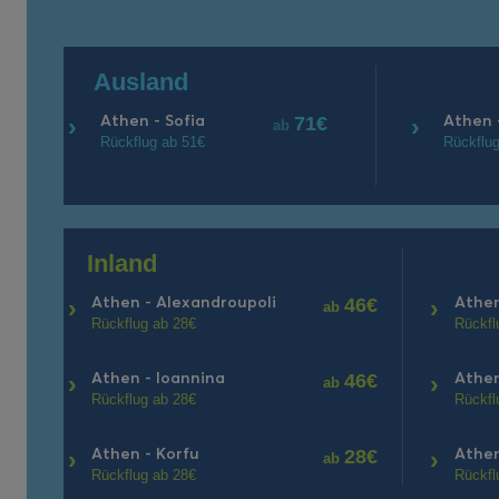
Ausland
Athen - Sofia
Athen 
›
71€
›
ab
Rückflug ab 51€
Rückflu
Inland
Athen - Alexandroupoli
Athen
›
46€
›
ab
Rückflug ab 28€
Rückfl
Athen - Ioannina
Athen
›
46€
›
ab
Rückflug ab 28€
Rückfl
Athen - Korfu
Athe
›
28€
›
ab
Rückflug ab 28€
Rückfl