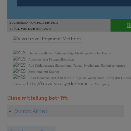
BUCHUNGEN VON 3/6/11 BIS 5/6/11
B
FLÜGE VON 6/6/11 BIS 15/6/11
Finden Sie alle verfügbaren Flüge für das gewünschte Datum
Angebote aller Fluggesellschaften
Alle Zahlungsarten (Barzahlung, Paypal, Kreditkarte, Banküberweisung)
Zustellung mit Kourier
Unser Kundendienst steht Ihnen 7 Tage die Woche unter 13855 (für Griech
http://travel.viva.gr/de/home
und unter
zur Verfügung.
Diese mitteilung betrifft:
Olympic Airlines