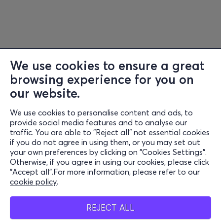
We use cookies to ensure a great
browsing experience for you on
Information
our website.
Support
We use cookies to personalise content and ads, to
Stay Connected
provide social media features and to analyse our
traffic. You are able to "Reject all" not essential cookies
if you do not agree in using them, or you may set out
your own preferences by clicking on "Cookies Settings".
Otherwise, if you agree in using our cookies, please click
Mobile App
"Accept all".For more information, please refer to our
cookie policy
.
REJECT ALL
Cash Points