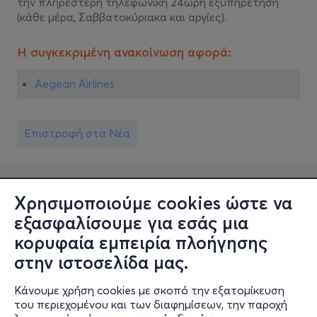
την πληρέστερη τηλεφωνική 24ωρη εξυπηρέτηση
(κάθε μέρα, Σαββατοκύριακα και αργίες).
Η συγκεκριμένη ανακοίνωση αφορά:
Aegean Airlines
Επιστροφή στα Νέα
Χρησιμοποιούμε cookies ώστε να
εξασφαλίσουμε για εσάς μια
κορυφαία εμπειρία πλοήγησης
στην ιστοσελίδα μας.
Κάνουμε χρήση cookies με σκοπό την εξατομίκευση
Πληροφορίες
του περιεχομένου και των διαφημίσεων, την παροχή