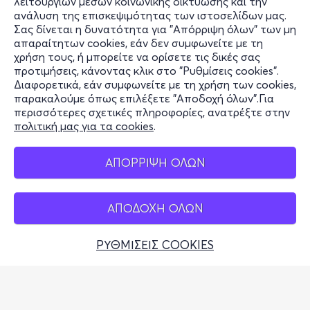
λειτουργιών μέσων κοινωνικής δικτύωσης και την
Υποστήριξη
ανάλυση της επισκεψιμότητας των ιστοσελίδων μας.
Σας δίνεται η δυνατότητα για "Απόρριψη όλων" των μη
Stay Connected
απαραίτητων cookies, εάν δεν συμφωνείτε με τη
χρήση τους, ή μπορείτε να ορίσετε τις δικές σας
προτιμήσεις, κάνοντας κλικ στο "Ρυθμίσεις cookies".
Διαφορετικά, εάν συμφωνείτε με τη χρήση των cookies,
παρακαλούμε όπως επιλέξετε "Αποδοχή όλων".Για
Mobile app
περισσότερες σχετικές πληροφορίες, ανατρέξτε στην
πολιτική μας για τα cookies
.
ΑΠΟΡΡΙΨΗ ΟΛΩΝ
Φυσικά σημεία
ΑΠΟΔΟΧΗ ΟΛΩΝ
ΡΥΘΜΙΣΕΙΣ COOKIES
Αδειοδοτημένο Γραφείο Γενικού Τουρισμού (Σήμα
Λειτουργίας ΕΟΤ: 0259Ε60000449100)
© 2026 more.com