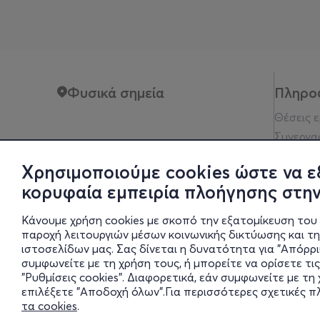
Φυσικά σημεία
Πληρο
Θέσεις 
Συνεργα
Όροι xρ
Χρησιμοποιούμε cookies ώστε να ε
Πολιτικ
κορυφαία εμπειρία πλοήγησης στην
Νομική 
Οδηγίες
Κάνουμε χρήση cookies με σκοπό την εξατομίκευση του 
Οικονομι
παροχή λειτουργιών μέσων κοινωνικής δικτύωσης και τ
ιστοσελίδων μας. Σας δίνεται η δυνατότητα για "Απόρρ
Ρυθμίσει
συμφωνείτε με τη χρήση τους, ή μπορείτε να ορίσετε τις
"Ρυθμίσεις cookies". Διαφορετικά, εάν συμφωνείτε με τ
επιλέξετε "Αποδοχή όλων".Για περισσότερες σχετικές 
Αδειοδοτη
τα cookies
.