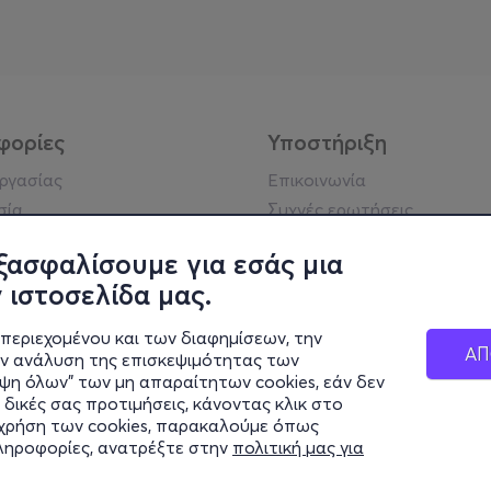
φορίες
Υποστήριξη
εργασίας
Επικοινωνία
σία
Συχνές ερωτήσεις
ήσης
ξασφαλίσουμε για εσάς μια
ή απορρήτου
 ιστοσελίδα μας.
σημείωση
 κοινότητας
περιεχομένου και των διαφημίσεων, την
ΑΠ
κά στοιχεία
ην ανάλυση της επισκεψιμότητας των
ιψη όλων" των μη απαραίτητων cookies, εάν δεν
ς cookies
 δικές σας προτιμήσεις, κάνοντας κλικ στο
η χρήση των cookies, παρακαλούμε όπως
πληροφορίες, ανατρέξτε στην
πολιτική μας για
μένο Γραφείο Γενικού Τουρισμού (Σήμα Λειτουργίας ΕΟΤ: 0259Ε60
© 2026 more.com