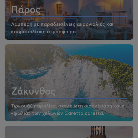
Πάρος
Λαμπερή με παραδεισένιες ακρογιαλιές και
κοσμοπολίτικη ατμόσφαιρα.
Ζάκυνθος
Τιρκουάζ παραλίες, ατελείωτη διασκέδαση και η
«φωλιά» των χελωνών Caretta caretta.