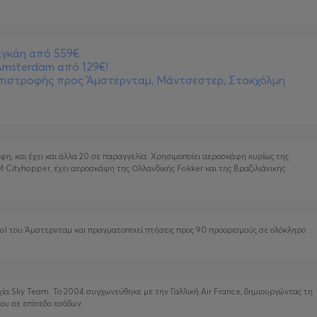
αγκάη από 559€
Amsterdam από 129€!
επιστροφής προς Άμστερνταμ, Μάντσεστερ, Στοκχόλμη
φη, και έχει και άλλα 20 σε παραγγελία. Χρησιμοποίει αεροσκάφη κυρίως της
M Cityhopper, έχει αεροσκάφη της Ολλανδικής Fokker και της Βραζιλιάνικης
hol του Άμστερνταμ και πραγματοποιεί πτήσεις προς 90 προορισμούς σε ολόκληρο
χία Sky Team. Το 2004 συγχωνεύθηκε με την Γαλλική Air France, δημιουργώντας τη
ου σε επίπεδο εσόδων.