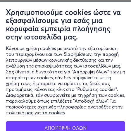
Χρησιμοποιούμε cookies ώστε να
εξασφαλίσουμε για εσάς μια
κορυφαία εμπειρία πλοήγησης
στην ιστοσελίδα μας.
Κάνουμε χρήση cookies με σκοπό την εξατομίκευση
Πληροφορίες
του περιεχομένου και των διαφημίσεων, την παροχή
λειτουργιών μέσων κοινωνικής δικτύωσης και την
Υποστήριξη
ανάλυση της επισκεψιμότητας των ιστοσελίδων μας.
Σας δίνεται η δυνατότητα για "Απόρριψη όλων" των μη
Stay Connected
απαραίτητων cookies, εάν δεν συμφωνείτε με τη
χρήση τους, ή μπορείτε να ορίσετε τις δικές σας
προτιμήσεις, κάνοντας κλικ στο "Ρυθμίσεις cookies".
Διαφορετικά, εάν συμφωνείτε με τη χρήση των cookies,
παρακαλούμε όπως επιλέξετε "Αποδοχή όλων".Για
Mobile app
περισσότερες σχετικές πληροφορίες, ανατρέξτε στην
πολιτική μας για τα cookies
.
ΑΠΟΡΡΙΨΗ ΟΛΩΝ
Φυσικά σημεία