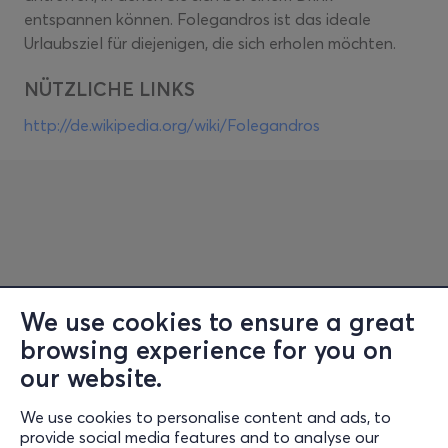
entspannen können. Folegandros ist das ideale
Urlaubsziel für diejenigen, die sich erholen möchten.
NÜTZLICHE LINKS
http://de.wikipedia.org/wiki/Folegandros
We use cookies to ensure a great
browsing experience for you on
Information
our website.
Support
We use cookies to personalise content and ads, to
Stay Connected
provide social media features and to analyse our