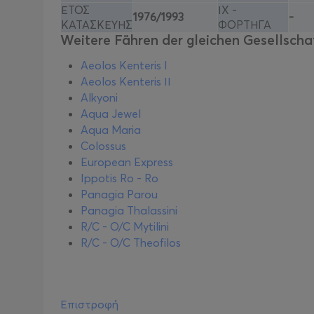
ΕΤΟΣ
ΙΧ -
1976/1993
-
ΚΑΤΑΣΚΕΥΗΣ
ΦΟΡΤΗΓΑ
Weitere Fähren der gleichen Gesellscha
Aeolos Kenteris I
Aeolos Kenteris ΙΙ
Alkyoni
Aqua Jewel
Aqua Maria
Colossus
European Express
Ippotis Ro - Ro
Panagia Parou
Panagia Thalassini
R/C - O/C Mytilini
R/C - O/C Theofilos
Επιστροφή