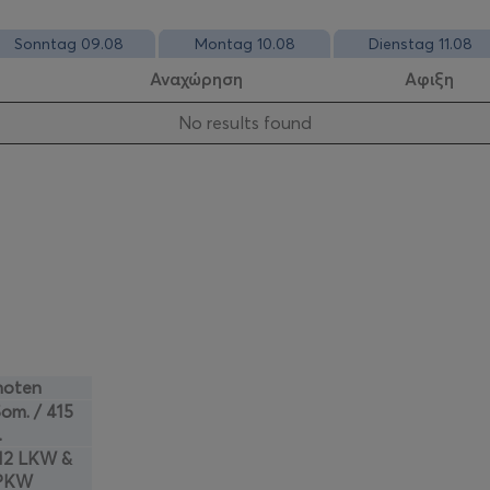
Sonntag 09.08
Montag 10.08
Dienstag 11.08
Αναχώρηση
Αφιξη
Νo results found
noten
Som. / 415
.
12 LKW &
 PKW