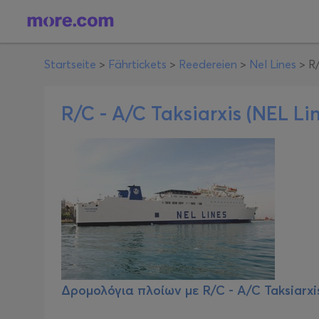
Startseite
>
Fährtickets
>
Reedereien
>
Nel Lines
>
R/
R/C - A/C Taksiarxis (NEL Li
Δρομολόγια πλοίων με
R/C - A/C Taksiarxi