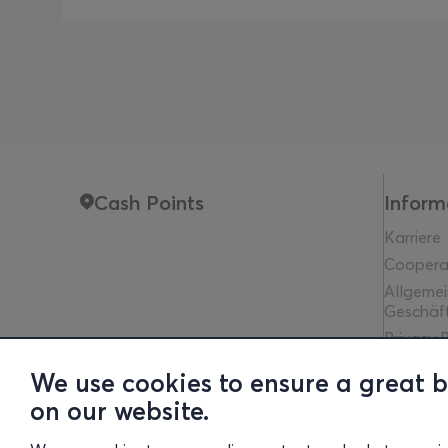
Cash Points
Inform
Karriere
Coopera
Allgeme
Geschäf
Privacy P
Rechtlic
We use cookies to ensure a great 
Communit
on our website.
Financia
Cookies 