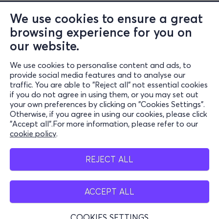
We use cookies to ensure a great
browsing experience for you on
Information
our website.
Support
We use cookies to personalise content and ads, to
Stay Connected
provide social media features and to analyse our
traffic. You are able to "Reject all" not essential cookies
if you do not agree in using them, or you may set out
your own preferences by clicking on "Cookies Settings".
Otherwise, if you agree in using our cookies, please click
Mobile App
"Accept all".For more information, please refer to our
cookie policy
.
REJECT ALL
Cash Points
ACCEPT ALL
COOKIES SETTINGS