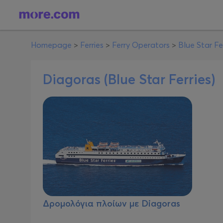
Homepage
>
Ferries
>
Ferry Operators
>
Blue Star Fe
Diagoras (Blue Star Ferries)
Δρομολόγια πλοίων με
Diagoras