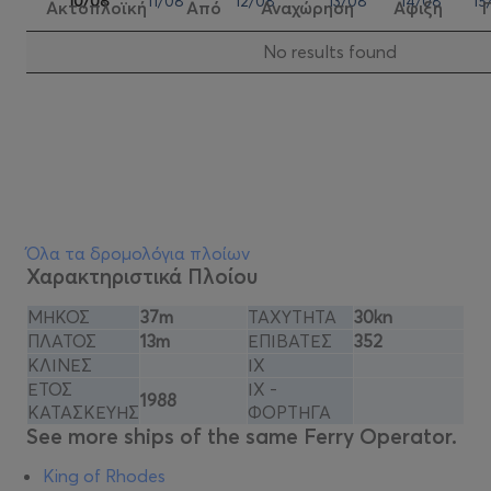
10/08
11/08
12/08
13/08
14/08
15
Ακτοπλοϊκή
Από
Αναχώρηση
Αφιξη
Νo results found
Όλα τα δρομολόγια πλοίων
Χαρακτηριστικά Πλοίου
ΜΗΚΟΣ
37m
ΤΑΧΥΤΗΤΑ
30kn
ΠΛΑΤΟΣ
13m
ΕΠΙΒΑΤΕΣ
352
ΚΛΙΝΕΣ
ΙΧ
ΕΤΟΣ
ΙΧ -
1988
ΚΑΤΑΣΚΕΥΗΣ
ΦΟΡΤΗΓΑ
See more ships of the same Ferry Operator.
King of Rhodes