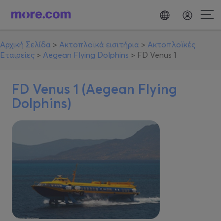
Αρχική Σελίδα
>
Ακτοπλοϊκά εισιτήρια
>
Ακτοπλοϊκές
Εταιρείες
>
Aegean Flying Dolphins
>
FD Venus 1
FD Venus 1 (Aegean Flying
Dolphins)