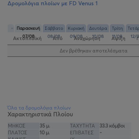
Δρομολόγια πλοίων με
FD Venus 1
«
Παρασκευή
Σάββατο
Κυριακή
Δευτέρα
Τρίτη
Τετά
07/08
08/08
09/08
10/08
11/08
12/
Ακτοπλοϊκή
Από
Αναχώρηση
Αφιξη
Δεν βρέθηκαν αποτελέσματα
Όλα τα δρομολόγια πλοίων
Χαρακτηριστικά Πλοίου
ΜΗΚΟΣ
35 μ.
ΤΑΧΥΤΗΤΑ
33.3 κόμβοι
ΠΛΑΤΟΣ
10 μ.
ΕΠΙΒΑΤΕΣ
-