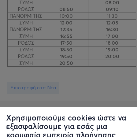
ΣΥΜΗ
08:00
ΡΟΔΟΣ
08:50
09:10
ΠΑΝΟΡΜΙΤΗΣ
10:00
11:30
ΣΥΜΗ
12:00
12:05
ΠΑΝΟΡΜΙΤΗΣ
12:35
16:30
ΣΥΜΗ
16:55
17:00
ΡΟΔΟΣ
17:50
18:00
ΣΥΜΗ
18:50
19:00
ΡΟΔΟΣ
19:50
20:00
ΣΥΜΗ
20:50
Επιστροφή στα Νέα
Χρησιμοποιούμε cookies ώστε να
εξασφαλίσουμε για εσάς μια
κορυφαία εμπειρία πλοήγησης