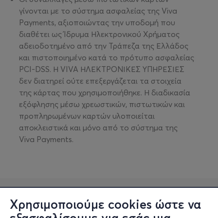
γίνονται με το σύστημα ασφαλείας της Viva
Payments, αξιοποιώντας την υποδομή που
διαθέτει ως Ίδρυμα Ηλεκτρονικού Χρήματος
αδειοδοτημένο από την Τράπεζα της Ελλάδος
και πιστοποιημένο κατά το πρότυπο ασφαλείας
PCI-DSS. Η VIVA ΗΛΕΚΤΡΟΝΙΚΕΣ ΥΠΗΡΕΣΙΕΣ
δεν διατηρεί ούτε επεξεργάζεται τα στοιχεία
της κάρτας που χρησιμοποιήθηκε. Η διαδικασία
εξόφλησης μέσω χρεωστικών, πιστωτικών και
προπληρωμένων καρτών υλοποιείται
αποκλειστικά και μόνο από το σύστημα της
Viva Payments.
Χρησιμοποιούμε cookies ώστε να