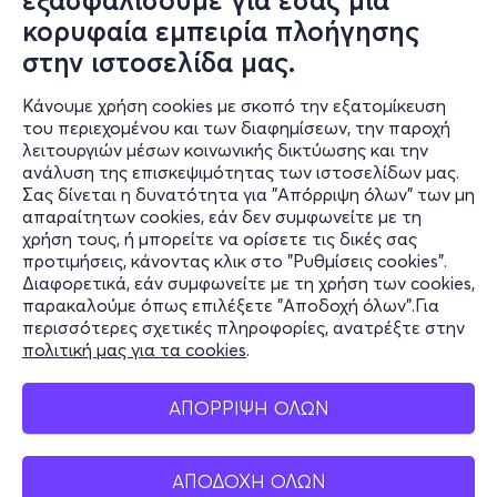
εξασφαλίσουμε για εσάς μια
κορυφαία εμπειρία πλοήγησης
στην ιστοσελίδα μας.
Κάνουμε χρήση cookies με σκοπό την εξατομίκευση
Πληροφορίες
του περιεχομένου και των διαφημίσεων, την παροχή
λειτουργιών μέσων κοινωνικής δικτύωσης και την
Υποστήριξη
ανάλυση της επισκεψιμότητας των ιστοσελίδων μας.
Σας δίνεται η δυνατότητα για "Απόρριψη όλων" των μη
Stay Connected
απαραίτητων cookies, εάν δεν συμφωνείτε με τη
χρήση τους, ή μπορείτε να ορίσετε τις δικές σας
προτιμήσεις, κάνοντας κλικ στο "Ρυθμίσεις cookies".
Διαφορετικά, εάν συμφωνείτε με τη χρήση των cookies,
παρακαλούμε όπως επιλέξετε "Αποδοχή όλων".Για
Mobile app
περισσότερες σχετικές πληροφορίες, ανατρέξτε στην
πολιτική μας για τα cookies
.
ΑΠΟΡΡΙΨΗ ΟΛΩΝ
Φυσικά σημεία
ΑΠΟΔΟΧΗ ΟΛΩΝ