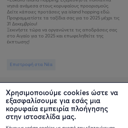
νησιά ανάμεσα στους κορυφαίους προορισμούς.
Δείτε κάποιες προτάσεις για island hopping εδώ.
Προγραμματίστε τα ταξίδια σας για το 2025 μέχρι τις
31 Δεκεμβρίου!
Ξεκινήστε τώρα να οργανώνετε τις αποδράσεις σας
στο Αιγαίο για το 2025 και επωφεληθείτε της
έκπτωσης!
Επιστροφή στα Νέα
Χρησιμοποιούμε cookies ώστε να
εξασφαλίσουμε για εσάς μια
κορυφαία εμπειρία πλοήγησης
στην ιστοσελίδα μας.
Κάνουμε χρήση cookies με σκοπό την εξατομίκευση