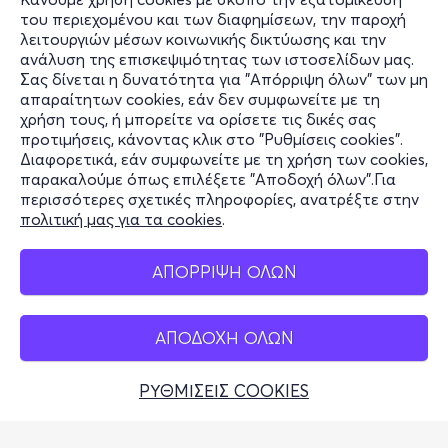
Πληροφορίες
του περιεχομένου και των διαφημίσεων, την παροχή
λειτουργιών μέσων κοινωνικής δικτύωσης και την
Υποστήριξη
ανάλυση της επισκεψιμότητας των ιστοσελίδων μας.
Σας δίνεται η δυνατότητα για "Απόρριψη όλων" των μη
Stay Connected
απαραίτητων cookies, εάν δεν συμφωνείτε με τη
χρήση τους, ή μπορείτε να ορίσετε τις δικές σας
προτιμήσεις, κάνοντας κλικ στο "Ρυθμίσεις cookies".
Διαφορετικά, εάν συμφωνείτε με τη χρήση των cookies,
παρακαλούμε όπως επιλέξετε "Αποδοχή όλων".Για
Mobile app
περισσότερες σχετικές πληροφορίες, ανατρέξτε στην
πολιτική μας για τα cookies
.
ΑΠΟΡΡΙΨΗ ΟΛΩΝ
Φυσικά σημεία
ΑΠΟΔΟΧΗ ΟΛΩΝ
ΡΥΘΜΙΣΕΙΣ COOKIES
Αδειοδοτημένο Γραφείο Γενικού Τουρισμού (Σήμα
Λειτουργίας ΕΟΤ: 0259Ε60000449100)