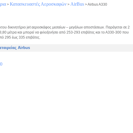
ρια
Κατασκευαστές Αεροσκαφών
AirBus
>
>
>
Airbus A330
άκτου δικινητήριο jet αεροσκάφος μεσαίων – μεγάλων αποστάσεων. Παράγεται σε 2
8,80 μέτρα και μπορεί να φιλοξενήσει από 253-293 επιβάτες και το Α330-300 που
από 295 έως 335 επιβάτες.
εταιρείας Airbus
00