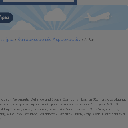
ιτήρια
Κατασκευαστές Αεροσκαφών
>
>
AirBus
European Aeronautic Defence and Space Company). Έχει τη βάση της στο Blagnac
ά από τα jet αεροσκάφη που κυκλοφορούν σε όλο τον κόσμο. Απασχολεί 57,000
4 Ευρωπαϊκές χώρες: Γερμανία, Γαλλία, Αγγλία και Ισπανία. Οι τελικές γραμμές
α), Αμβούργο (Γερμανία) και από το 2009 στην Τιαντζίν της Κίνας. Η εταιρεία έχει
.