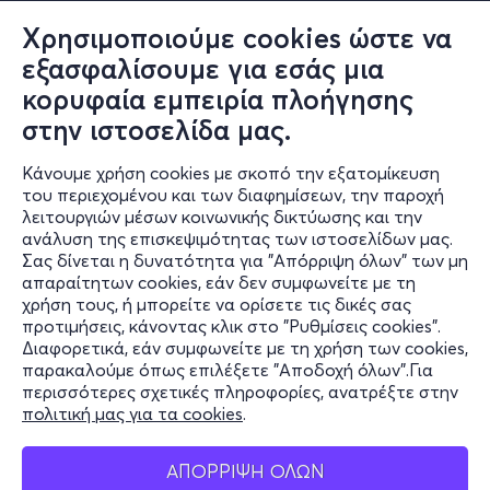
Χρησιμοποιούμε cookies ώστε να
εξασφαλίσουμε για εσάς μια
κορυφαία εμπειρία πλοήγησης
στην ιστοσελίδα μας.
Κάνουμε χρήση cookies με σκοπό την εξατομίκευση
Πληροφορίες
του περιεχομένου και των διαφημίσεων, την παροχή
λειτουργιών μέσων κοινωνικής δικτύωσης και την
Υποστήριξη
ανάλυση της επισκεψιμότητας των ιστοσελίδων μας.
Σας δίνεται η δυνατότητα για "Απόρριψη όλων" των μη
Stay Connected
απαραίτητων cookies, εάν δεν συμφωνείτε με τη
χρήση τους, ή μπορείτε να ορίσετε τις δικές σας
προτιμήσεις, κάνοντας κλικ στο "Ρυθμίσεις cookies".
Διαφορετικά, εάν συμφωνείτε με τη χρήση των cookies,
παρακαλούμε όπως επιλέξετε "Αποδοχή όλων".Για
Mobile app
περισσότερες σχετικές πληροφορίες, ανατρέξτε στην
πολιτική μας για τα cookies
.
ΑΠΟΡΡΙΨΗ ΟΛΩΝ
Φυσικά σημεία