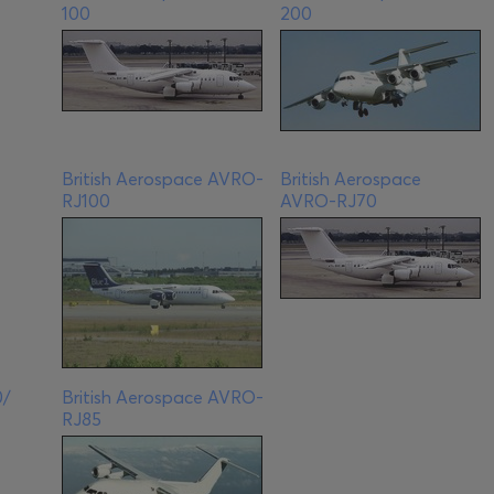
100
200
British Aerospace AVRO-
British Aerospace
RJ100
AVRO-RJ70
0/
British Aerospace AVRO-
RJ85