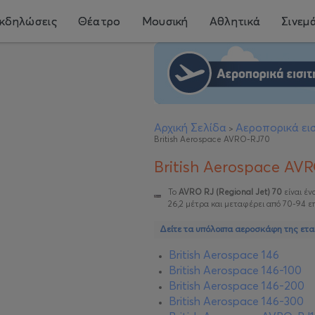
κδηλώσεις
Θέατρο
Μουσική
Αθλητικά
Σινεμ
Αρχική Σελίδα
Αεροπορικά εισ
>
British Aerospace AVRO-RJ70
British Aerospace AV
Το
AVRO RJ (Regional Jet) 70
είναι έ
26,2 μέτρα και μεταφέρει από 70-94 επ
Δείτε τα υπόλοιπα αεροσκάφη της εται
British Aerospace 146
British Aerospace 146-100
British Aerospace 146-200
British Aerospace 146-300