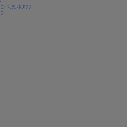
100
70/ RJ85/RJ100
85