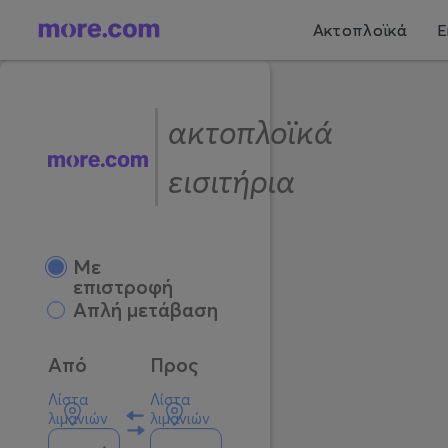
Ακτοπλοϊκά
Ε
ακτοπλοϊκά
εισιτήρια
Mε
επιστροφή
Απλή μετάβαση
Από
Προς
Λίστα
Λίστα
λιμανιών
λιμανιών