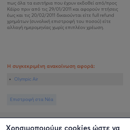
πως όλα τα εισιτήρια που έχουν εκδοθεί από/προς
Κάϊρο πριν από τις 29/01/2011 και αφορούν πτήσεις
έως και τις 20/02/2011 δικαιούνται είτε full refund
χρημάτων (συνολική επιστροφή του ποσού) είτε
αλλαγή ημερομηνίας χωρίς επιπλέον χρέωση.
Η συγκεκριμένη ανακοίνωση αφορά:
Olympic Air
Επιστροφή στα Νέα
Χρησιμοποιούμε cookies ώστε να