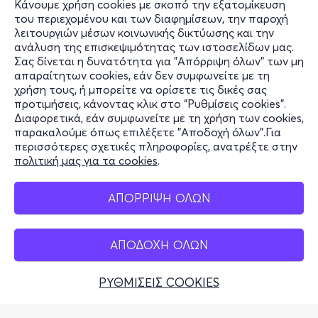
Κάνουμε χρήση cookies με σκοπό την εξατομίκευση
Πληροφορίες
του περιεχομένου και των διαφημίσεων, την παροχή
λειτουργιών μέσων κοινωνικής δικτύωσης και την
Υποστήριξη
ανάλυση της επισκεψιμότητας των ιστοσελίδων μας.
Σας δίνεται η δυνατότητα για "Απόρριψη όλων" των μη
Stay Connected
απαραίτητων cookies, εάν δεν συμφωνείτε με τη
χρήση τους, ή μπορείτε να ορίσετε τις δικές σας
προτιμήσεις, κάνοντας κλικ στο "Ρυθμίσεις cookies".
Διαφορετικά, εάν συμφωνείτε με τη χρήση των cookies,
παρακαλούμε όπως επιλέξετε "Αποδοχή όλων".Για
Mobile app
περισσότερες σχετικές πληροφορίες, ανατρέξτε στην
πολιτική μας για τα cookies
.
ΑΠΟΡΡΙΨΗ ΟΛΩΝ
Φυσικά σημεία
ΑΠΟΔΟΧΗ ΟΛΩΝ
ΡΥΘΜΙΣΕΙΣ COOKIES
Αδειοδοτημένο Γραφείο Γενικού Τουρισμού (Σήμα