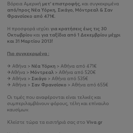
Βόρεια Αμερική
μετ' επιστροφής
, και συγκεκριμένα
από/προς Νέα Υόρκη, Σικάγο, Μόντρεαλ & Σαν
Φρανσίσκο από 471€.
Η προσφορά ισχύει
για κρατήσεις έως τις 30
Οκτωβρίου
και
για ταξίδια από 1 Δεκεμβρίου μέχρι
και 31 Μαρτίου 2013!
Πιο συγκεκριμένα :
✈ Αθήνα >
Νέα Υόρκη
> Αθήνα από 471€
✈Αθήνα >
Μόντρεαλ
> Αθήνα από 520€
✈ Αθήνα >
Σικάγο
> Αθήνα από 535€
✈ Αθήνα >
Σαν Φρανσίσκο
> Αθήνα από 655€
Οι τιμές που αναφέρονται είναι τελικές και
συμπεριλαμβάνουν φόρους, τέλη και επίναυλο
καυσίμων.
Κλείστε τώρα τα εισιτήριά σας στο
Viva.gr