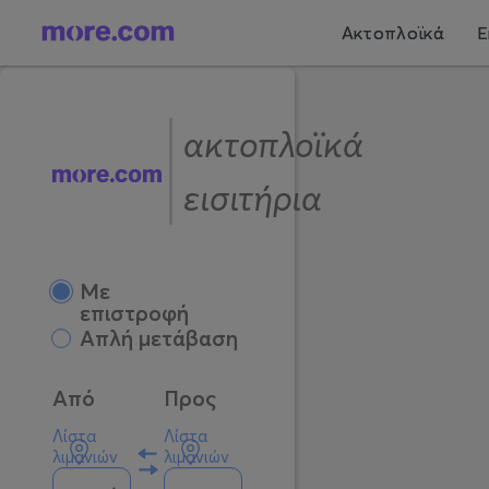
Ακτοπλοϊκά
Ε
ακτοπλοϊκά
εισιτήρια
Mε
επιστροφή
Απλή μετάβαση
Από
Προς
Λίστα
Λίστα
λιμανιών
λιμανιών