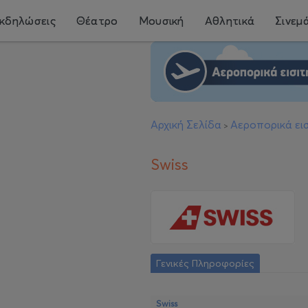
κδηλώσεις
Θέατρο
Μουσική
Αθλητικά
Σινεμ
Αρχική Σελίδα
Αεροπορικά εισ
>
Swiss
Γενικές Πληροφορίες
Swiss