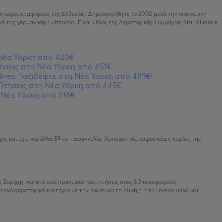
νικός αερομεταφορέας της Ελβετίας. Δημιουργήθηκε το 2002 μετά την οικονομική
κή της γερμανικής Lufthansa. Είναι μέλος της Αεροπορικής Συμμαχίας Star Alliance.
 Νέα Υόρκη από 420€
ήσεις στη Νέα Υόρκη από 451€
rlines: Ταξιδέψτε στη Νέα Υόρκη από 489€!
 Πτήσεις στη Νέα Υόρκη από 445€
η Νέα Υόρκη από 516€
η, και έχει και άλλα 59 σε παραγγελία. Χρησιμοποίει αεροσκάφη κυρίως της
ς Ζυρίχης και από εκεί πραγματοποιεί πτήσεις προς 80 προορισμούς.
ηνό αεροπορικό εισιτήριο με την Swiss για τη Ζυρίχη ή τη Γενεύη αλλά και