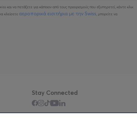
wiss και να πετάξετε για κάποιον από τους προορισμούς που εξυπηρετεί, κάντε κλικ
αεροπορικά εισιτήρια με την Swiss
να κλείσετε
, μπορείτε να
Stay Connected
Mobile app