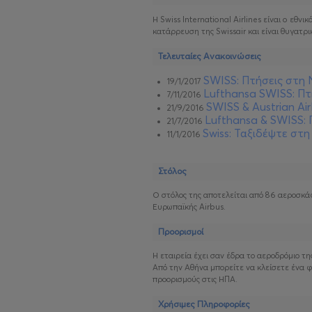
Η Swiss International Airlines είναι o εθ
κατάρρευση της Swissair και είναι θυγατρι
Τελευταίες Ανακοινώσεις
SWISS: Πτήσεις στη
19/1/2017
Lufthansa SWISS: Πτ
7/11/2016
SWISS & Austrian Ai
21/9/2016
Lufthansa & SWISS:
21/7/2016
Swiss: Ταξιδέψτε στ
11/1/2016
Στόλος
Ο στόλος της αποτελείται από 86 αεροσκάφ
Ευρωπαϊκής Airbus.
Προορισμοί
Η εταιρεία έχει σαν έδρα το αεροδρόμιο τη
Από την Αθήνα μπορείτε να κλείσετε ένα φτ
προορισμούς στις ΗΠΑ.
Χρήσιμες Πληροφορίες