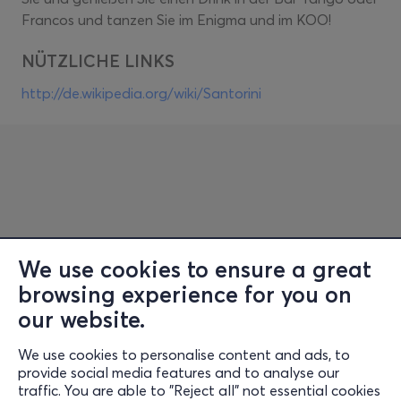
Francos und tanzen Sie im Enigma und im KOO!
NÜTZLICHE LINKS
http://de.wikipedia.org/wiki/Santorini
We use cookies to ensure a great
browsing experience for you on
Information
our website.
Support
We use cookies to personalise content and ads, to
Stay Connected
provide social media features and to analyse our
traffic. You are able to "Reject all" not essential cookies