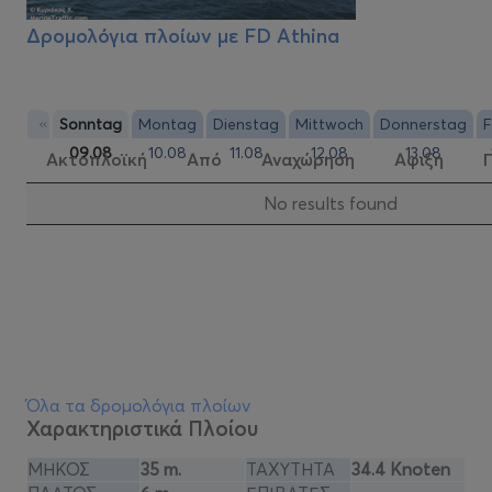
Δρομολόγια πλοίων με
FD Athina
«
Sonntag
Montag
Dienstag
Mittwoch
Donnerstag
F
09.08
10.08
11.08
12.08
13.08
Ακτοπλοϊκή
Από
Αναχώρηση
Αφιξη
Νo results found
Όλα τα δρομολόγια πλοίων
Χαρακτηριστικά Πλοίου
ΜΗΚΟΣ
35 m.
ΤΑΧΥΤΗΤΑ
34.4 Knoten