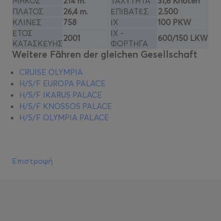
ΜΗΚΟΣ
214 m.
ΤΑΧΥΤΗΤΑ
31,6 Knoten
ΠΛΑΤΟΣ
26,4 m.
ΕΠΙΒΑΤΕΣ
2.500
ΚΛΙΝΕΣ
758
ΙΧ
100 PKW
ΕΤΟΣ
ΙΧ -
2001
600/150 LKW
ΚΑΤΑΣΚΕΥΗΣ
ΦΟΡΤΗΓΑ
Weitere Fähren der gleichen Gesellschaft
CRUISE OLYMPIA
H/S/F EUROPA PALACE
H/S/F IKARUS PALACE
H/S/F KNOSSOS PALACE
H/S/F OLYMPIA PALACE
Επιστροφή