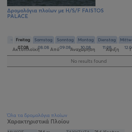
Δρομολόγια πλοίων με
H/S/F FAISTOS
PALACE
«
Freitag
Samstag
Sonntag
Montag
Dienstag
Mittw
07.08
08.08
09.08
10.08
11.08
12.
Ακτοπλοϊκή
Από
Αναχώρηση
Αφιξη
Νo results found
Όλα τα δρομολόγια πλοίων
Χαρακτηριστικά Πλοίου