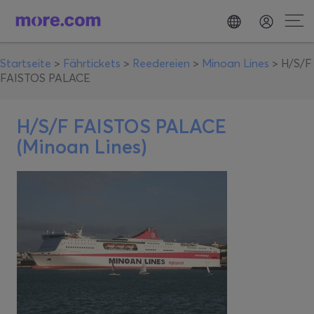
Startseite
>
Fährtickets
>
Reedereien
>
Minoan Lines
>
H/S/F
FAISTOS PALACE
H/S/F FAISTOS PALACE
(Minoan Lines)