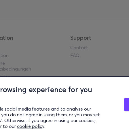
ation
Support
Contact
tion
FAQ
ine
tsbedingungen
olicy
he Hinweise
browsing experience for you
y guidelines
l Data
settings
de social media features and to analyse our
 if you do not agree in using them, or you may set
. Otherwise, if you agree in using our cookies,
ek Tourism Organisation (Autorisierte Lizenz GTO: 0259Ε60000449
er to our
cookie policy
.