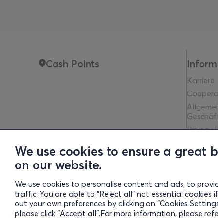
Cash Points
Inform
Karriere
Coopera
Allgeme
Geschäf
Privacy P
Rechtlic
We use cookies to ensure a great 
Communit
on our website.
Financia
Cookies 
We use cookies to personalise content and ads, to provi
traffic. You are able to "Reject all" not essential cookies
out your own preferences by clicking on "Cookies Settings"
Gre
please click "Accept all".For more information, please ref