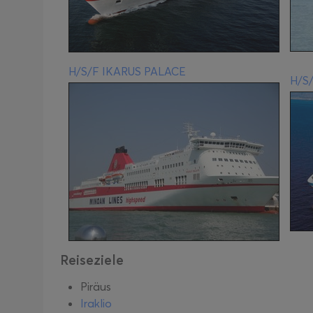
H/S/F IKARUS PALACE
H/S
Reiseziele
Piräus
Iraklio