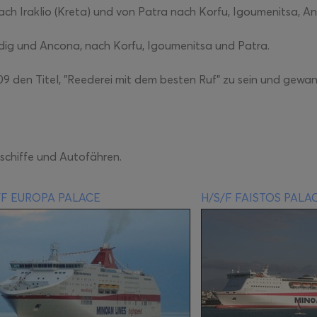
ach Iraklio (Kreta) und von Patra nach Korfu, Igoumenitsa, A
nedig und Ancona, nach Korfu, Igoumenitsa und Patra.
9 den Titel, "Reederei mit dem besten Ruf" zu sein und gew
schiffe und Autofähren.
/F EUROPA PALACE
H/S/F FAISTOS PALA