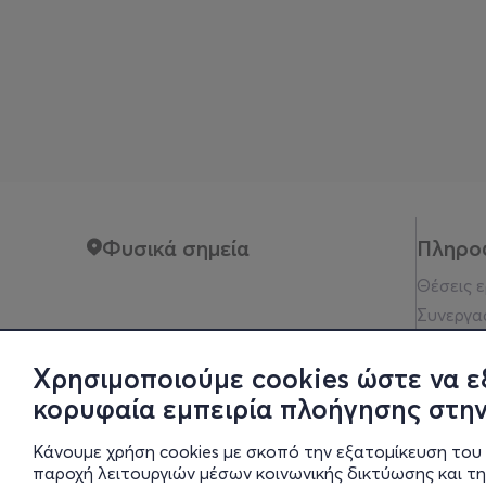
Φυσικά σημεία
Πληρο
Θέσεις 
Συνεργα
Όροι xρ
Χρησιμοποιούμε cookies ώστε να ε
Πολιτικ
Νομική 
κορυφαία εμπειρία πλοήγησης στην
Οδηγίες
Κάνουμε χρήση cookies με σκοπό την εξατομίκευση του 
Οικονομι
παροχή λειτουργιών μέσων κοινωνικής δικτύωσης και τ