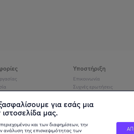
φορίες
Υποστήριξη
εργασίας
Επικοινωνία
σία
Συχνές ερωτήσεις
ήσης
ξασφαλίσουμε για εσάς μια
ή απορρήτου
σημείωση
 ιστοσελίδα μας.
 κοινότητας
περιεχομένου και των διαφημίσεων, την
κά στοιχεία
ΑΠ
ην ανάλυση της επισκεψιμότητας των