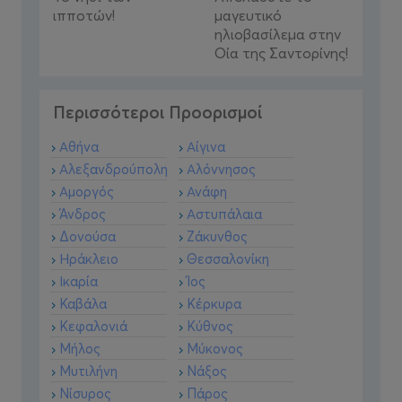
ιπποτών!
μαγευτικό
ηλιοβασίλεμα στην
Οία της Σαντορίνης!
Περισσότεροι Προορισμοί
Αθήνα
Αίγινα
Αλεξανδρούπολη
Αλόννησος
Αμοργός
Ανάφη
Άνδρος
Αστυπάλαια
Δονούσα
Ζάκυνθος
Ηράκλειο
Θεσσαλονίκη
Ικαρία
Ίος
Καβάλα
Κέρκυρα
Κεφαλονιά
Κύθνος
Μήλος
Μύκονος
Μυτιλήνη
Νάξος
Νίσυρος
Πάρος