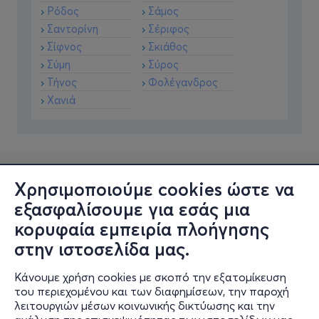
Ρόδος
Σάμος
Σαντορίνη
Σέριφος
Σίφνος
Σκιάθος
Σύμη
Σύρος
Τήνος
Φολέγανδρος
Χανιά
Χρησιμοποιούμε cookies ώστε να
εξασφαλίσουμε για εσάς μια
κορυφαία εμπειρία πλοήγησης
στην ιστοσελίδα μας.
Κάνουμε χρήση cookies με σκοπό την εξατομίκευση
Πληροφορίες
του περιεχομένου και των διαφημίσεων, την παροχή
λειτουργιών μέσων κοινωνικής δικτύωσης και την
Υποστήριξη