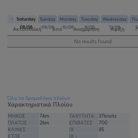
«
Saturday
Sunday
Monday
Tuesday
Wednesday
Th
08/08
09/08
10/08
11/08
12/08
1
Ακτοπλοϊκή
Από
Αναχώρηση
Αφιξη
Νo results found
Όλα τα δρομολόγια πλοίων
Χαρακτηριστικά Πλοίου
ΜΗΚΟΣ
74m
ΤΑΧΥΤΗΤΑ
37knots
ΠΛΑΤΟΣ
26m
ΕΠΙΒΑΤΕΣ
700
ΚΛΙΝΕΣ
ΙΧ
85
ΕΤΟΣ
ΙΧ -