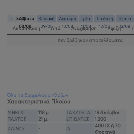
«
Σάββατο
Κυριακή
Δευτέρα
Τρίτη
Τετάρτη
Πέμπτη
08/08
09/08
10/08
11/08
12/08
13/08
Ακτοπλοϊκή
Από
Αναχώρηση
Αφιξη
Δεν βρέθηκαν αποτελέσματα
Όλα τα δρομολόγια πλοίων
Χαρακτηριστικά Πλοίου
ΜΗΚΟΣ
118 μ.
ΤΑΧΥΤΗΤΑ
19.8 κόμβοι
ΠΛΑΤΟΣ
21 μ.
ΕΠΙΒΑΤΕΣ
1.200
400 ΙΧ ή 70
ΚΛΙΝΕΣ
-
ΙΧ
Φορτηγά