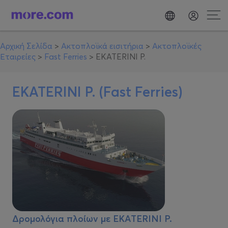
Αρχική Σελίδα
>
Ακτοπλοϊκά εισιτήρια
>
Ακτοπλοϊκές
Εταιρείες
>
Fast Ferries
>
EKATERINI P.
EKATERINI P. (Fast Ferries)
Δρομολόγια πλοίων με
EKATERINI P.