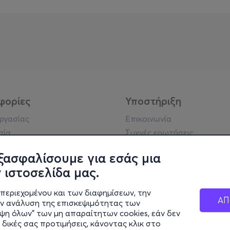
φορίες
Υποστήριξη
εργασίας
Επικοινωνία
σία
Συχνές ερωτήσεις
ήσης
ξασφαλίσουμε για εσάς μια
ή απορρήτου
 ιστοσελίδα μας.
σημείωση
 κοινότητας
περιεχομένου και των διαφημίσεων, την
ΑΠ
κά στοιχεία
ην ανάλυση της επισκεψιμότητας των
ιψη όλων" των μη απαραίτητων cookies, εάν δεν
ς cookies
 δικές σας προτιμήσεις, κάνοντας κλικ στο