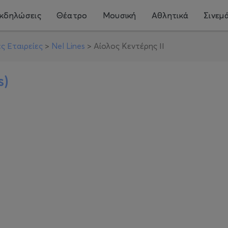
κδηλώσεις
Θέατρο
Μουσική
Αθλητικά
Σινεμ
ς Εταιρείες
>
Nel Lines
>
Αίολος Κεντέρης ΙΙ
s)