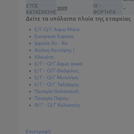
ΕΤΟΣ
ΙΧ -
2001
-
ΚΑΤΑΣΚΕΥΗΣ
ΦΟΡΤΗΓΑ
Δείτε τα υπόλοιπα πλοία της εταιρείας
E/Γ-Ο/Γ Aqua Maria
European Express
Ippotis Ro - Ro
Αίολος Κεντέρης I
Αλκυόνη
Ε/Γ - Ο/Γ Aqua Jewel
Ε/Γ - Ο/Γ Θεόφιλος
Ε/Γ - Ο/Γ Μυτιλήνη
Ε/Γ - Ο/Γ Ταξιάρχης
Παναγία Θαλασσινή
Παναγία Πάρου
Φ/Γ - Ο/Γ Κολοσσός
Επιστροφή