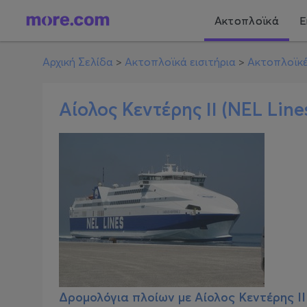
Ακτοπλοϊκά
Ε
Αρχική Σελίδα
>
Ακτοπλοϊκά εισιτήρια
>
Ακτοπλοϊκέ
Αίολος Κεντέρης ΙΙ (NEL Line
Δρομολόγια πλοίων με
Αίολος Κεντέρης ΙΙ