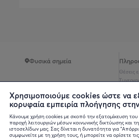
Φυσικά σημεία
Πληρο
Θέσεις 
Συνεργα
Όροι xρ
Χρησιμοποιούμε cookies ώστε να ε
Πολιτικ
κορυφαία εμπειρία πλοήγησης στην
Νομική 
Οδηγίες
Κάνουμε χρήση cookies με σκοπό την εξατομίκευση του 
Οικονομι
παροχή λειτουργιών μέσων κοινωνικής δικτύωσης και τ
ιστοσελίδων μας. Σας δίνεται η δυνατότητα για "Απόρρ
Ρυθμίσει
συμφωνείτε με τη χρήση τους, ή μπορείτε να ορίσετε τις