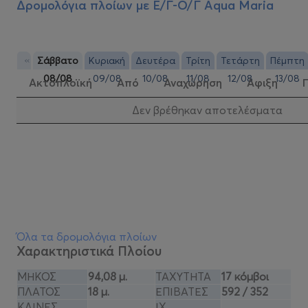
Δρομολόγια πλοίων με
E/Γ-Ο/Γ Aqua Maria
«
Σάββατο
Κυριακή
Δευτέρα
Τρίτη
Τετάρτη
Πέμπτη
08/08
09/08
10/08
11/08
12/08
13/08
Ακτοπλοϊκή
Από
Αναχώρηση
Αφιξη
Δεν βρέθηκαν αποτελέσματα
Όλα τα δρομολόγια πλοίων
Χαρακτηριστικά Πλοίου
ΜΗΚΟΣ
94,08 μ.
ΤΑΧΥΤΗΤΑ
17 κόμβοι
ΠΛΑΤΟΣ
18 μ.
ΕΠΙΒΑΤΕΣ
592 / 352
ΚΛΙΝΕΣ
ΙΧ