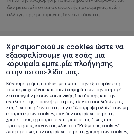
Μετά την αναχώρηση: Τα εισιτήρια δεν ακυρώνονται,
δεν μετατρέπονται σε ανοικτής ημερομηνίας, ενώ η
αλλαγή της ημερομηνίας δεν είναι δυνατή.
Χρησιμοποιούμε cookies ώστε να
εξασφαλίσουμε για εσάς μια
κορυφαία εμπειρία πλοήγησης
στην ιστοσελίδα μας.
Κάνουμε χρήση cookies με σκοπό την εξατομίκευση
Πληροφορίες
του περιεχομένου και των διαφημίσεων, την παροχή
λειτουργιών μέσων κοινωνικής δικτύωσης και την
Υποστήριξη
ανάλυση της επισκεψιμότητας των ιστοσελίδων μας.
Σας δίνεται η δυνατότητα για "Απόρριψη όλων" των μη
Stay Connected
απαραίτητων cookies, εάν δεν συμφωνείτε με τη
χρήση τους, ή μπορείτε να ορίσετε τις δικές σας
προτιμήσεις, κάνοντας κλικ στο "Ρυθμίσεις cookies".
Διαφορετικά, εάν συμφωνείτε με τη χρήση των cookies,