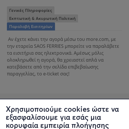
Γενικές Πληροφορίες
Εκπτωτική & Ακυρωτική Πολιτική
Παραλαβή Εισιτηρίων
Αν έχετε κάνει την αγορά μέσω του more.com, με
την εταρεία SAOS FERRIES μπορείτε να παραλάβετε
τα εισιτήρια σας ηλεκτρονικά. Αμέσως μόλις
ολοκληρωθεί η αγορά, θα χρειαστεί απλά να
κατεβάσετε από την σελίδα επιβεβαίωσης
παραγγελίας, το e-ticket σας!
Χρησιμοποιούμε cookies ώστε να
εξασφαλίσουμε για εσάς μια
κορυφαία εμπειρία πλοήγησης