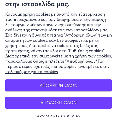
στην ιστοσελίδα μας.
Κάνουμε χρήση cookies με σκοπό την εξατομίκευση
Πληροφορίες
του περιεχομένου και των διαφημίσεων, την παροχή
λειτουργιών μέσων κοινωνικής δικτύωσης και την
Υποστήριξη
ανάλυση της επισκεψιμότητας των ιστοσελίδων μας.
Σας δίνεται η δυνατότητα για "Απόρριψη όλων" των μη
Stay Connected
απαραίτητων cookies, εάν δεν συμφωνείτε με τη
χρήση τους, ή μπορείτε να ορίσετε τις δικές σας
προτιμήσεις, κάνοντας κλικ στο "Ρυθμίσεις cookies".
Διαφορετικά, εάν συμφωνείτε με τη χρήση των cookies,
παρακαλούμε όπως επιλέξετε "Αποδοχή όλων".Για
Mobile app
περισσότερες σχετικές πληροφορίες, ανατρέξτε στην
πολιτική μας για τα cookies
.
ΑΠΟΡΡΙΨΗ ΟΛΩΝ
Φυσικά σημεία
ΑΠΟΔΟΧΗ ΟΛΩΝ
ΡΥΘΜΙΣΕΙΣ COOKIES