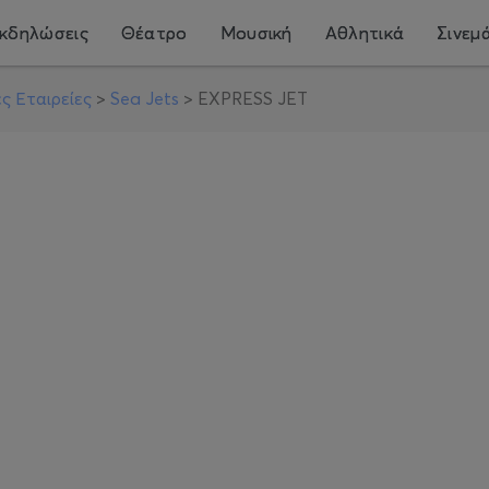
κδηλώσεις
Θέατρο
Μουσική
Αθλητικά
Σινεμ
ς Εταιρείες
>
Sea Jets
>
EXPRESS JET