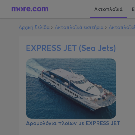
Ακτοπλοϊκά
Ε
Αρχική Σελίδα
>
Ακτοπλοϊκά εισιτήρια
>
Ακτοπλοϊκέ
EXPRESS JET (Sea Jets)
Δρομολόγια πλοίων με
EXPRESS JET