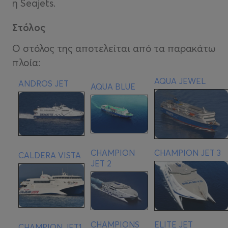
η Seajets.
Στόλος
Ο στόλος της αποτελείται από τα παρακάτω
πλοία:
AQUA JEWEL
ANDROS JET
AQUA BLUE
CHAMPION
CHAMPION JET 3
CALDERA VISTA
JET 2
CHAMPIONS
ELITE JET
CHAMPION JET1