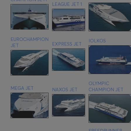
LEAGUE JET 1
EUROCHAMPION
IOLKOS
EXPRESS JET
JET
OLYMPIC
MEGA JET
NAXOS JET
CHAMPION JET
SPEEDRUNNER