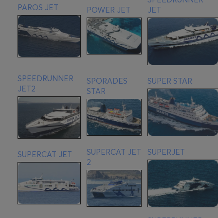
PAROS JET
POWER JET
JET
SPEEDRUNNER
SPORADES
SUPER STAR
JET2
STAR
SUPERCAT JET
SUPERJET
SUPERCAT JET
2