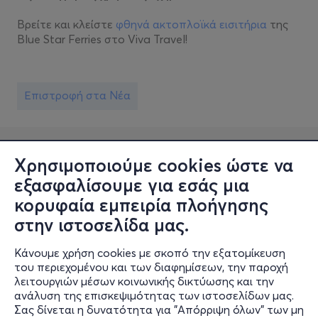
Βρείτε και κλείστε
φθηνά ακτοπλοϊκά εισιτήρια
της
Blue Star Ferries στο Viva Travel!
Επιστροφή στα Νέα
Χρησιμοποιούμε cookies ώστε να
εξασφαλίσουμε για εσάς μια
κορυφαία εμπειρία πλοήγησης
στην ιστοσελίδα μας.
Κάνουμε χρήση cookies με σκοπό την εξατομίκευση
Πληροφορίες
του περιεχομένου και των διαφημίσεων, την παροχή
λειτουργιών μέσων κοινωνικής δικτύωσης και την
Υποστήριξη
ανάλυση της επισκεψιμότητας των ιστοσελίδων μας.
Σας δίνεται η δυνατότητα για "Απόρριψη όλων" των μη