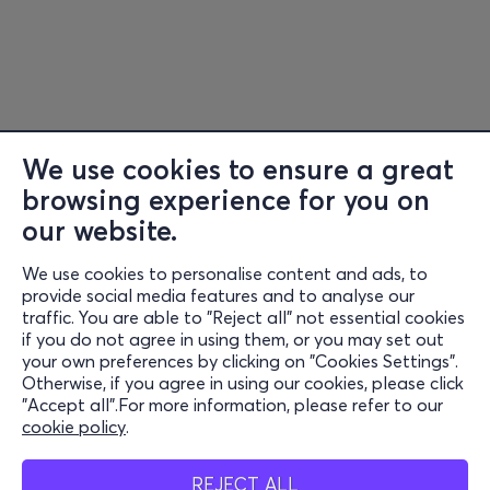
We use cookies to ensure a great
browsing experience for you on
Information
our website.
Support
We use cookies to personalise content and ads, to
Stay Connected
provide social media features and to analyse our
traffic. You are able to "Reject all" not essential cookies
if you do not agree in using them, or you may set out
your own preferences by clicking on "Cookies Settings".
Otherwise, if you agree in using our cookies, please click
Mobile App
"Accept all".For more information, please refer to our
cookie policy
.
REJECT ALL
Cash Points