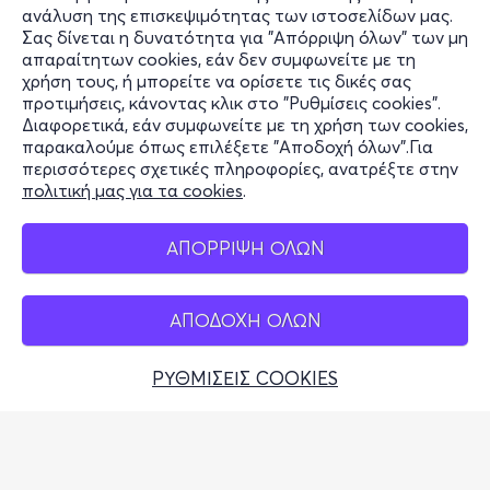
Υποστήριξη
ανάλυση της επισκεψιμότητας των ιστοσελίδων μας.
Σας δίνεται η δυνατότητα για "Απόρριψη όλων" των μη
Stay Connected
απαραίτητων cookies, εάν δεν συμφωνείτε με τη
χρήση τους, ή μπορείτε να ορίσετε τις δικές σας
προτιμήσεις, κάνοντας κλικ στο "Ρυθμίσεις cookies".
Διαφορετικά, εάν συμφωνείτε με τη χρήση των cookies,
παρακαλούμε όπως επιλέξετε "Αποδοχή όλων".Για
Mobile app
περισσότερες σχετικές πληροφορίες, ανατρέξτε στην
πολιτική μας για τα cookies
.
ΑΠΟΡΡΙΨΗ ΟΛΩΝ
Φυσικά σημεία
ΑΠΟΔΟΧΗ ΟΛΩΝ
ΡΥΘΜΙΣΕΙΣ COOKIES
Αδειοδοτημένο Γραφείο Γενικού Τουρισμού (Σήμα
Λειτουργίας ΕΟΤ: 0259Ε60000449100)
© 2026 more.com