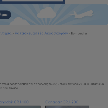
ιτήρια
Κατασκευαστές Αεροσκαφών
>
>
Bombardier
η οποία δραστηριοποιείται σε πολλούς τομείς, μεταξύ των οποίων και η κατασκευή
ec του Καναδά.
anadair CRJ-100
Canadair CRJ-200