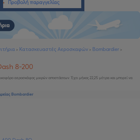
Προβολή παραγγελίας
ιτήρια
Κατασκευαστές Αεροσκαφών
Bombardier
>
>
>
Dash 8-200
ελικοφόρο αεροσκάφος μικρών αποστάσεων. Έχει μήκος 22,25 μέτρα και μπορεί να
ιρείας Bombardier
8-400 Dash 8Q