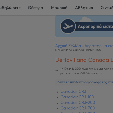
κδηλώσεις
Θέατρο
Μουσική
Αθλητικά
Σινεμ
Αρχική Σελίδα
Αεροπορικά εισ
>
DeHavilland Canada Dash 8-300
DeHavilland Canada 
To
Dash 8-300
είναι ένα δικινητήριο 
μεταφέρει από 50-56 επιβάτες.
Δείτε τα υπόλοιπα αεροσκάφη της ετα
Canadair CRJ
Canadair CRJ-100
Canadair CRJ-200
Canadair CRJ-700