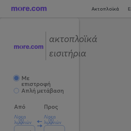
Ακτοπλοϊκά
Ε
ακτοπλοϊκά
εισιτήρια
Mε
επιστροφή
Απλή μετάβαση
Από
Προς
Λίστα
Λίστα
λιμανιών
λιμανιών