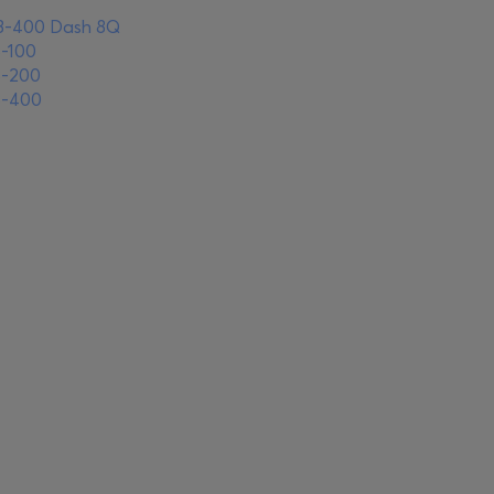
8-400 Dash 8Q
-100
8-200
8-400