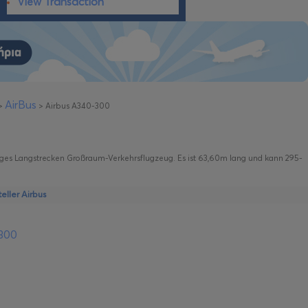
View Transaction
AirBus
>
>
Airbus A340-300
hliges Langstrecken Großraum-Verkehrsflugzeug. Es ist 63,60m lang und kann 295-
ller Airbus
-300