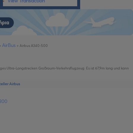
View Transaction
AirBus
>
>
Airbus A340-500
hliges Ultra-Langstrecken Großraum-Verkehrsflugzeug. Es ist 67,9m lang und kann
ller Airbus
-300